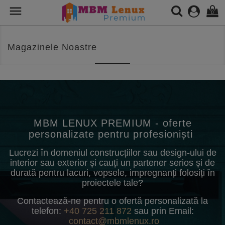

0
Magazinele Noastre
MBM LENUX PREMIUM - oferte
personalizate pentru profesioniști
Lucrezi în domeniul construcțiilor sau design-ului de
interior sau exterior și cauți un partener serios și de
durată pentru lacuri, vopsele, impregnanți folosiți în
proiectele tale?
Contactează-ne pentru o ofertă personalizată la
telefon:
+40 725 211 872
sau prin Email:
contact@mbmlenux.ro