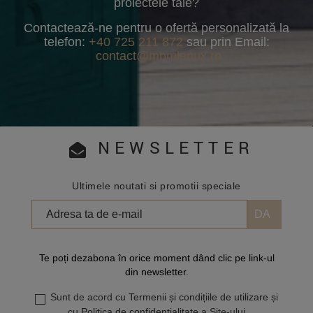
proiectele tale?
Contactează-ne pentru o ofertă personalizată la
telefon:
+40 725 211 872
sau prin Email:
contact@mbmlenux.ro
NEWSLETTER
Ultimele noutati si promotii speciale
Te poți dezabona în orice moment dând clic pe link-ul
din newsletter.
Sunt de acord cu
Termenii și condițiile de utilizare
și
cu
Politica de confidențialitate
a Site-ului