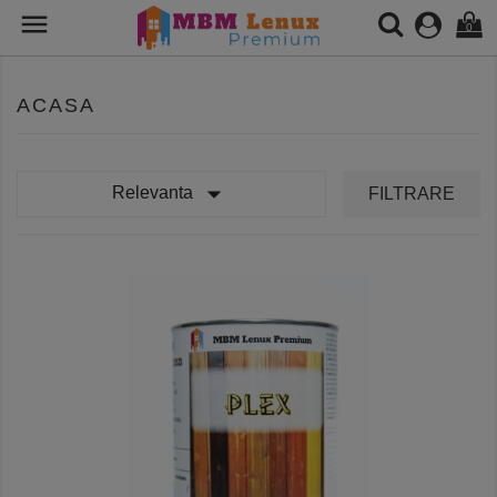

0
ACASA

Relevanta
FILTRARE