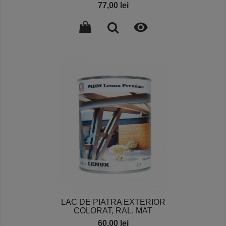
Pret
77,00 lei

LAC DE PIATRA EXTERIOR
COLORAT, RAL, MAT
Pret
60,00 lei