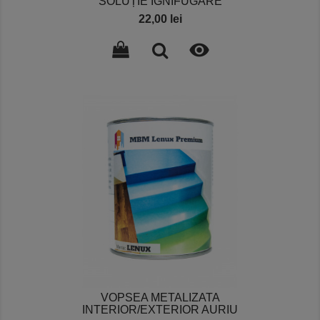
SOLUȚIE IGNIFUGARE
Pret
22,00 lei

VOPSEA METALIZATA
INTERIOR/EXTERIOR AURIU